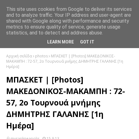
This site uses cookies from Google to deliver its services
and to analyze traffic. Your IP address and user-agent are
shared with Google along with performance and security
metrics to ensure quality of service, generate usage
statistics, and to detect and address abuse.
LEARN MORE
GOT IT
Αρχική σελίδα
photos
ΜΠΑΣΚΕΤ | [Photos] ΜΑΚΕΔΟΝΙΚΟΣ-
ΜΑΚΑΜΠΗ : 72-57, 2ο Τουρνουά μνήμης ΔΗΜΗΤΡΗΣ ΓΑΛΑΝΗΣ [1η
Ημέρα]
ΜΠΑΣΚΕΤ | [Photos]
ΜΑΚΕΔΟΝΙΚΟΣ-ΜΑΚΑΜΠΗ : 72-
57, 2ο Τουρνουά μνήμης
ΔΗΜΗΤΡΗΣ ΓΑΛΑΝΗΣ [1η
Ημέρα]
mysapkneapolis
15.9.13