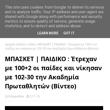
This site uses cookies from Google to deliver its services
and to analyze traffic. Your IP address and user-agent are
shared with Google along with performance and security
metrics to ensure quality of service, generate usage
statistics, and to detect and address abuse.
LEARN MORE
GOT IT
Αρχική σελίδα
video
ΜΠΑΣΚΕΤ | ΠΑΙΔΙΚΟ : Έτρεχαν με 100+2 οι
παίδες και νίκησαν με 102-30 την Ακαδημία Πρωταθλητών (Βίντεο)
ΜΠΑΣΚΕΤ | ΠΑΙΔΙΚΟ : Έτρεχαν
με 100+2 οι παίδες και νίκησαν
με 102-30 την Ακαδημία
Πρωταθλητών (Βίντεο)
PiKapaNitis
3.11.13