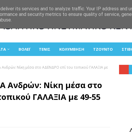
eliver its services and to analyze traffic. Your IP address and 
ormance and security metrics to ensure quality of service, gen
abuse.
ΑΤΑ
ΒΟΛΕΪ
ΤΕΝΙΣ
ΚΟΛΥΜΒΗΣΗ
ΤΖΟΥΝΤΟ
ΣΤΙΒ
 Ανδρών: Νίκη μέσα στο ΑΔΕΝΔΡΟ επί του τοπικού ΓΑΛΑΞΙΑ με
Α Ανδρών: Νίκη μέσα στο
οπικού ΓΑΛΑΞΙΑ με 49-55