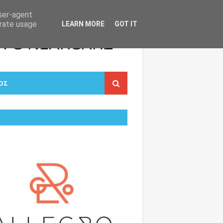
user-agent
erate usage
LEARN MORE
GOT IT
ΟΣ