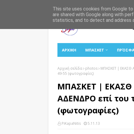
Αρχική
Σχετικά
Επικοινωνία
This site uses cookies from Google to d
are shared with Google along with perf
statistics, and to detect and address 
ΑΡΧΙΚΗ
ΜΠΑΣΚΕΤ
ΠΡΌΣΦ
Αρχική σελίδα
photos
ΜΠΑΣΚΕΤ | ΕΚΑΣΘ Α
49-55 (φωτογραφίες)
ΜΠΑΣΚΕΤ | ΕΚΑΣΘ 
ΑΔΕΝΔΡΟ επί του τ
(φωτογραφίες)
PiKapaNitis
5.11.13