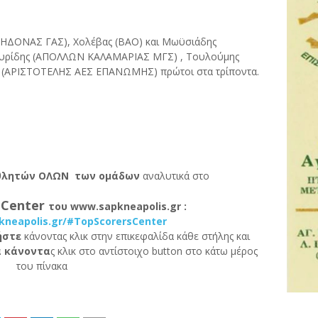
ΚΗΔΟΝΑΣ ΓΑΣ), Χολέβας (ΒΑΟ) και Μωϋσιάδης
μουρίδης (ΑΠΟΛΛΩΝ ΚΑΛΑΜΑΡΙΑΣ ΜΓΣ) , Τουλούμης
 (ΑΡΙΣΤΟΤΕΛΗΣ ΑΕΣ ΕΠΑΝΩΜΗΣ) πρώτοι στα τρίποντα.
θλητών ΟΛΩΝ των ομάδων
αναλυτικά στο
 Center
του www.sapkneapolis.gr :
kneapolis.gr/#TopScorersCenter
ήστε
κάνοντας κλικ στην επικεφαλίδα κάθε στήλης και
α κάνοντα
ς κλικ στο αντίστοιχο button στο κάτω μέρος
του πίνακα