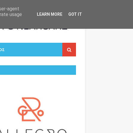
user-agent
erate usage
LEARN MORE
GOT IT
ΟΣ