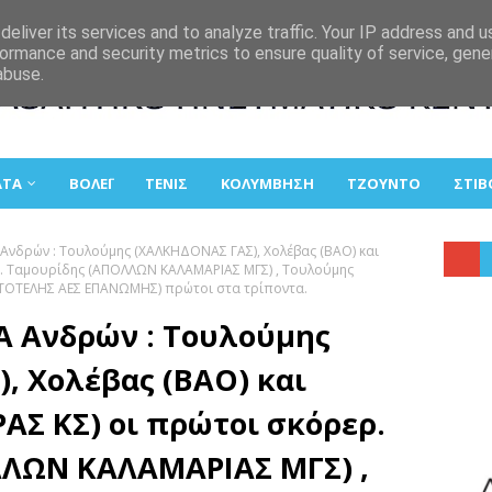
eliver its services and to analyze traffic. Your IP address and 
ormance and security metrics to ensure quality of service, gen
abuse.
ΑΤΑ
ΒΟΛΕΪ
ΤΕΝΙΣ
ΚΟΛΥΜΒΗΣΗ
ΤΖΟΥΝΤΟ
ΣΤΙΒ
Ανδρών : Τουλούμης (ΧΑΛΚΗΔΟΝΑΣ ΓΑΣ), Χολέβας (ΒΑΟ) και
ρ. Ταμουρίδης (ΑΠΟΛΛΩΝ ΚΑΛΑΜΑΡΙΑΣ ΜΓΣ) , Τουλούμης
ΤΟΤΕΛΗΣ ΑΕΣ ΕΠΑΝΩΜΗΣ) πρώτοι στα τρίποντα.
 Ανδρών : Τουλούμης
, Χολέβας (ΒΑΟ) και
ΑΣ ΚΣ) οι πρώτοι σκόρερ.
ΛΩΝ ΚΑΛΑΜΑΡΙΑΣ ΜΓΣ) ,