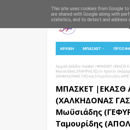
Αρχική
Σχετικά
Επικοινωνία
This site uses cookies from Google to d
are shared with Google along with perf
statistics, and to detect and address 
ΑΡΧΙΚΗ
ΜΠΑΣΚΕΤ
ΠΡΌΣΦ
Αρχική σελίδα
basket
ΜΠΑΣΚΕΤ |ΕΚΑΣΘ Α 
Μωϋσιάδης (ΓΕΦΥΡΑΣ ΚΣ) οι πρώτοι σκόρε
(ΧΑΛΚΗΔΟΝΑΣ ΓΑΣ) και Σπυρόπουλος (ΑΡΙΣ
ΜΠΑΣΚΕΤ |ΕΚΑΣΘ Α
(ΧΑΛΚΗΔΟΝΑΣ ΓΑΣ)
Μωϋσιάδης (ΓΕΦΥΡ
Ταμουρίδης (ΑΠΟΛ