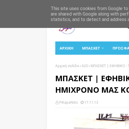
Αρχική
Σχετικά
Επικοινωνία
This site uses cookies from Google to d
are shared with Google along with perf
statistics, and to detect and address 
ΑΡΧΙΚΗ
ΜΠΑΣΚΕΤ
ΠΡΌΣΦ
Αρχική σελίδα
k20
ΜΠΑΣΚΕΤ | ΕΦΗΒΙΚΟ :
ΜΠΑΣΚΕΤ | ΕΦΗΒΙ
ΗΜΙΧΡΟΝΟ ΜΑΣ ΚΟΣ
PiKapaNitis
17.11.13