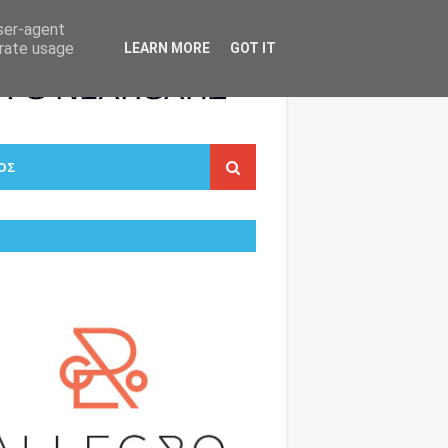
user-agent
erate usage
LEARN MORE
GOT IT
ΟΣ