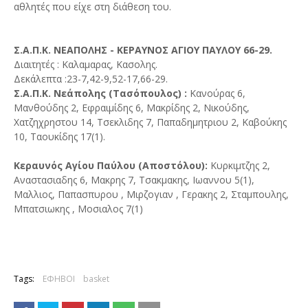
αθλητές που είχε στη διάθεση του.
Σ.Α.Π.Κ. ΝΕΑΠΟΛΗΣ - ΚΕΡΑΥΝΟΣ ΑΓΙΟΥ ΠΑΥΛΟΥ 66-29.
Διαιτητές : Καλαμαρας, Κασολης.
Δεκάλεπτα :23-7,42-9,52-17,66-29.
Σ.Α.Π.Κ. Νεάπολης (Τασόπουλος) :
Κανούρας 6,
Μανθούδης 2, Εφραιμίδης 6, Μακρίδης 2, Νικούδης,
Χατζηχρηστου 14, Τσεκλιδης 7, Παπαδημητριου 2, Καβούκης
10, Ταουκίδης 17(1).
Κεραυνός Αγίου Παύλου (Αποστόλου):
Κυρκιμτζης 2,
Αναστασιαδης 6, Μακρης 7, Τσακμακης, Ιωαννου 5(1),
Μαλλιος, Παπασπυρου , Μιρζογιαν , Γερακης 2, Σταμπουλης,
Μπατσιωκης , Μοσιαλος 7(1)
Tags:
ΕΦΗΒΟΙ
basket