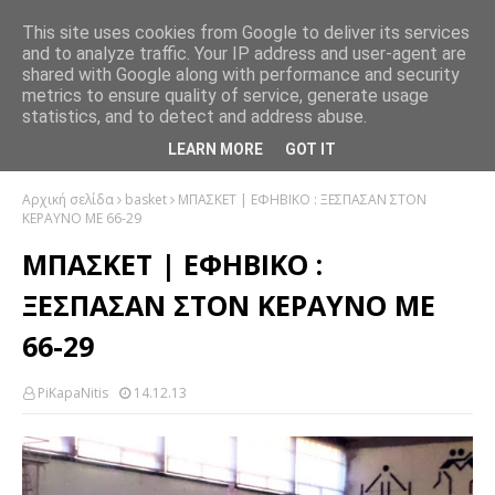
This site uses cookies from Google to deliver its services
and to analyze traffic. Your IP address and user-agent are
shared with Google along with performance and security
metrics to ensure quality of service, generate usage
statistics, and to detect and address abuse.
LEARN MORE
GOT IT
Αρχική σελίδα
basket
ΜΠΑΣΚΕΤ | ΕΦΗΒΙΚΟ : ΞΕΣΠΑΣΑΝ ΣΤΟΝ
ΚΕΡΑΥΝΟ ΜΕ 66-29
ΜΠΑΣΚΕΤ | ΕΦΗΒΙΚΟ :
ΞΕΣΠΑΣΑΝ ΣΤΟΝ ΚΕΡΑΥΝΟ ΜΕ
66-29
PiKapaNitis
14.12.13