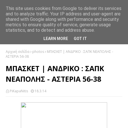
This site uses cookies from Google to deliver its services
and to analyze traffic. Your IP address and user-agent are
shared with Google along with performance and security
metrics to ensure quality of service, generate usage
statistics, and to detect and address abuse.
LEARN MORE
GOT IT
Αρχική σελίδα
photos
ΜΠΑΣΚΕΤ | ΑΝΔΡΙΚΟ : ΣΑΠΚ ΝΕΑΠΟΛΗΣ -
ΑΣΤΕΡΙΑ 56-38
ΜΠΑΣΚΕΤ | ΑΝΔΡΙΚΟ : ΣΑΠΚ
ΝΕΑΠΟΛΗΣ - ΑΣΤΕΡΙΑ 56-38
PiKapaNitis
18.3.14