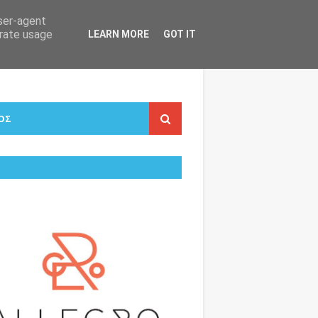
user-agent
erate usage
LEARN MORE
GOT IT
ΟΣ