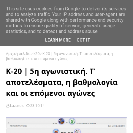
This site uses cookies from Google to deliver its services
and to analyze traffic. Your IP address and user-agent are
shared with Google along with performance and security
metrics to ensure quality of service, generate usage
statistics, and to detect and address abuse.
LEARN MORE
GOT IT
Αρχική σελίδα
k20
Κ-20 | 5η αγωνιστική. Τ' αποτελέσματα, η
βαθμολογία και οι επόμενοι αγώνες
Κ-20 | 5η αγωνιστική. Τ'
αποτελέσματα, η βαθμολογία
και οι επόμενοι αγώνες
Lazaros
23.10.14