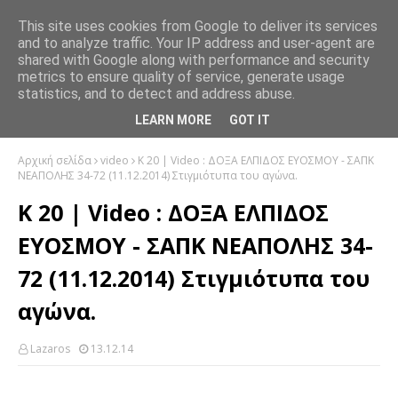
This site uses cookies from Google to deliver its services
and to analyze traffic. Your IP address and user-agent are
shared with Google along with performance and security
metrics to ensure quality of service, generate usage
statistics, and to detect and address abuse.
LEARN MORE
GOT IT
Αρχική σελίδα
video
Κ 20 | Video : ΔΟΞΑ ΕΛΠΙΔΟΣ ΕΥΟΣΜΟΥ - ΣΑΠΚ
ΝΕΑΠΟΛΗΣ 34-72 (11.12.2014) Στιγμιότυπα του αγώνα.
Κ 20 | Video : ΔΟΞΑ ΕΛΠΙΔΟΣ
ΕΥΟΣΜΟΥ - ΣΑΠΚ ΝΕΑΠΟΛΗΣ 34-
72 (11.12.2014) Στιγμιότυπα του
αγώνα.
Lazaros
13.12.14