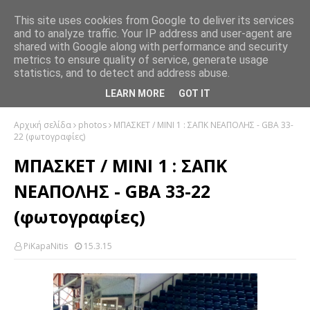
This site uses cookies from Google to deliver its services
and to analyze traffic. Your IP address and user-agent are
shared with Google along with performance and security
metrics to ensure quality of service, generate usage
statistics, and to detect and address abuse.
LEARN MORE
GOT IT
Αρχική σελίδα
photos
ΜΠΑΣΚΕΤ / ΜΙΝΙ 1 : ΣΑΠΚ ΝΕΑΠΟΛΗΣ - GBA 33-
22 (φωτογραφίες)
ΜΠΑΣΚΕΤ / ΜΙΝΙ 1 : ΣΑΠΚ
ΝΕΑΠΟΛΗΣ - GBA 33-22
(φωτογραφίες)
PiKapaNitis
15.3.15