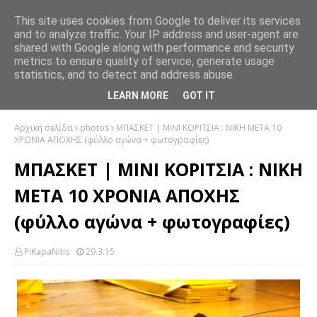
This site uses cookies from Google to deliver its services
and to analyze traffic. Your IP address and user-agent are
shared with Google along with performance and security
metrics to ensure quality of service, generate usage
statistics, and to detect and address abuse.
LEARN MORE
GOT IT
Αρχική σελίδα
photos
ΜΠΑΣΚΕΤ | ΜΙΝΙ ΚΟΡΙΤΣΙΑ : ΝΙΚΗ ΜΕΤΑ 10
ΧΡΟΝΙΑ ΑΠΟΧΗΣ (φύλλο αγώνα + φωτογραφίες)
ΜΠΑΣΚΕΤ | ΜΙΝΙ ΚΟΡΙΤΣΙΑ : ΝΙΚΗ
ΜΕΤΑ 10 ΧΡΟΝΙΑ ΑΠΟΧΗΣ
(φύλλο αγώνα + φωτογραφίες)
PiKapaNitis
29.3.15