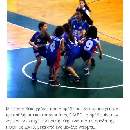
Μετά από δέκα χρόνια που η ομάδα μας δε συμμετέχει στα
πρωταθλήματα και τουρνουά της ΕΚΑΣΘ , η ομάδα μίνι των
κοριτσιων πέτυχε την πρώτη νίκη, έναντι στην ομάδα της
ΗΟΟΡ με 20-19, μετά από ένα μεγάλο ντέρμπι...