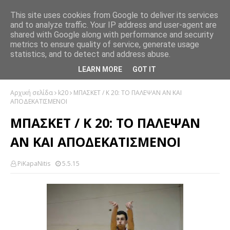
This site uses cookies from Google to deliver its services
and to analyze traffic. Your IP address and user-agent are
shared with Google along with performance and security
metrics to ensure quality of service, generate usage
statistics, and to detect and address abuse.
LEARN MORE
GOT IT
Αρχική σελίδα
k20
ΜΠΑΣΚΕΤ / Κ 20: ΤΟ ΠΑΛΕΨΑΝ ΑΝ ΚΑΙ
ΑΠΟΔΕΚΑΤΙΣΜΕΝΟΙ
ΜΠΑΣΚΕΤ / Κ 20: ΤΟ ΠΑΛΕΨΑΝ
ΑΝ ΚΑΙ ΑΠΟΔΕΚΑΤΙΣΜΕΝΟΙ
PiKapaNitis
5.5.15