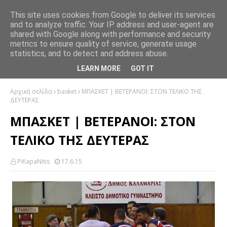
This site uses cookies from Google to deliver its services
and to analyze traffic. Your IP address and user-agent are
shared with Google along with performance and security
metrics to ensure quality of service, generate usage
statistics, and to detect and address abuse.
LEARN MORE
GOT IT
Αρχική σελίδα
basket
ΜΠΑΣΚΕΤ | ΒΕΤΕΡΑΝΟΙ: ΣΤΟΝ ΤΕΛΙΚΟ ΤΗΣ
ΔΕΥΤΕΡΑΣ
ΜΠΑΣΚΕΤ | ΒΕΤΕΡΑΝΟΙ: ΣΤΟΝ
ΤΕΛΙΚΟ ΤΗΣ ΔΕΥΤΕΡΑΣ
PiKapaNitis
17.6.15