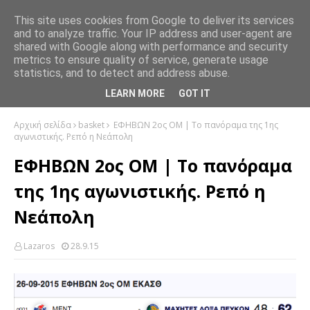
This site uses cookies from Google to deliver its services
and to analyze traffic. Your IP address and user-agent are
shared with Google along with performance and security
metrics to ensure quality of service, generate usage
statistics, and to detect and address abuse.
LEARN MORE
GOT IT
Αρχική σελίδα
basket
ΕΦΗΒΩΝ 2ος ΟΜ | Το πανόραμα της 1ης
αγωνιστικής. Ρεπό η Νεάπολη
ΕΦΗΒΩΝ 2ος ΟΜ | Το πανόραμα
της 1ης αγωνιστικής. Ρεπό η
Νεάπολη
Lazaros
28.9.15