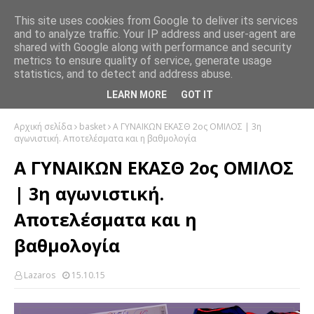
This site uses cookies from Google to deliver its services
and to analyze traffic. Your IP address and user-agent are
shared with Google along with performance and security
metrics to ensure quality of service, generate usage
statistics, and to detect and address abuse.
LEARN MORE
GOT IT
Αρχική σελίδα
basket
Α ΓΥΝΑΙΚΩΝ ΕΚΑΣΘ 2ος ΟΜΙΛΟΣ | 3η
αγωνιστική. Αποτελέσματα και η βαθμολογία
Α ΓΥΝΑΙΚΩΝ ΕΚΑΣΘ 2ος ΟΜΙΛΟΣ
| 3η αγωνιστική.
Αποτελέσματα και η
βαθμολογία
Lazaros
15.10.15