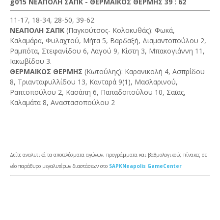
g015 ΝΕΑΠΟΛΗ ΣΑΠΚ - ΘΕΡΜΑΙΚΟΣ ΘΕΡΜΗΣ 39 : 62
11-17, 18-34, 28-50, 39-62
ΝΕΑΠΟΛΗ ΣΑΠΚ
(Παγκούτσος- Κολοκυθάς): Φωκά,
Καλαμάρα, Φυλαχτού, Μήτα 5, Βαρδαξή, Διαμαντοπούλου 2,
Ραμπότα, Στεφανίδου 6, Λαγού 9, Κίστη 3, Μπακογιάννη 11,
Ιακωβίδου 3.
ΘΕΡΜΑΙΚΟΣ ΘΕΡΜΗΣ
(Κωτούλης): Καρανικολή 4, Ασπρίδου
8, Τριανταφυλλίδου 13, Κανταρά 9(1), Μασλαρινού,
Ραπτοπούλου 2, Κασάπη 6, Παπαδοπούλου 10, Σαϊας,
Καλαμάτα 8, Αναστασοπούλου 2
Δείτε αναλυτικά τα αποτελέσματα αγώνων, προγράμματα και βαθμολογικούς πίνακες σε
νέο παράθυρο μεγαλυτέρων διαστάσεων στο
SAPKNeapolis GameCenter