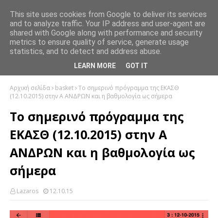
This site uses cookies from Google to deliver its services
and to analyze traffic. Your IP address and user-agent are
shared with Google along with performance and security
metrics to ensure quality of service, generate usage
statistics, and to detect and address abuse.
LEARN MORE
GOT IT
Αρχική σελίδα
basket
Το σημερινό πρόγραμμα της ΕΚΑΣΘ
(12.10.2015) στην Α ΑΝΔΡΩΝ και η βαθμολογία ως σήμερα
Το σημερινό πρόγραμμα της
ΕΚΑΣΘ (12.10.2015) στην Α
ΑΝΔΡΩΝ και η βαθμολογία ως
σήμερα
Lazaros
12.10.15