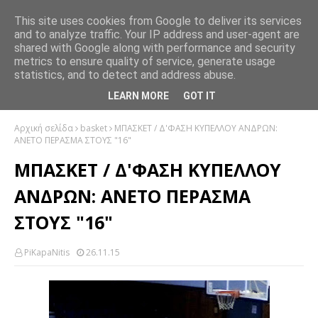
This site uses cookies from Google to deliver its services
and to analyze traffic. Your IP address and user-agent are
shared with Google along with performance and security
metrics to ensure quality of service, generate usage
statistics, and to detect and address abuse.
LEARN MORE
GOT IT
Αρχική σελίδα
basket
ΜΠΑΣΚΕΤ / Δ'ΦΑΣΗ ΚΥΠΕΛΛΟΥ ΑΝΔΡΩΝ:
ΑΝΕΤΟ ΠΕΡΑΣΜΑ ΣΤΟΥΣ "16"
ΜΠΑΣΚΕΤ / Δ'ΦΑΣΗ ΚΥΠΕΛΛΟΥ
ΑΝΔΡΩΝ: ΑΝΕΤΟ ΠΕΡΑΣΜΑ
ΣΤΟΥΣ "16"
PiKapaNitis
26.11.15