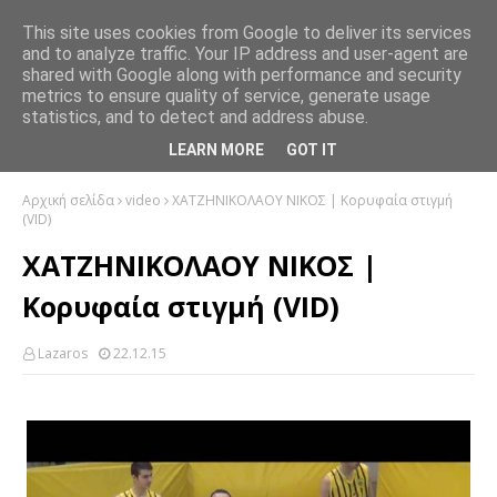
This site uses cookies from Google to deliver its services
and to analyze traffic. Your IP address and user-agent are
shared with Google along with performance and security
metrics to ensure quality of service, generate usage
statistics, and to detect and address abuse.
LEARN MORE
GOT IT
Αρχική σελίδα
video
ΧΑΤΖΗΝΙΚΟΛΑΟΥ ΝΙΚΟΣ | Κορυφαία στιγμή
(VID)
ΧΑΤΖΗΝΙΚΟΛΑΟΥ ΝΙΚΟΣ |
Κορυφαία στιγμή (VID)
Lazaros
22.12.15