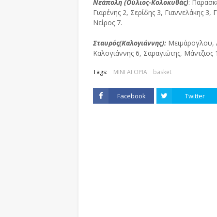
Νεάπολη (Ούλιος-Κολοκυθάς)
: Παρασκ
Γιαρένης 2, Σερίδης 3, Γιαννελάκης 3
Νείρος 7.
Σταυρός(Καλογιάννης):
Μειμάρογλου, Α
Καλογιάννης 6, Σαραγιώτης, Μάντζιος
Tags:
ΜΙΝΙ ΑΓΟΡΙΑ
basket
Facebook
Twitter