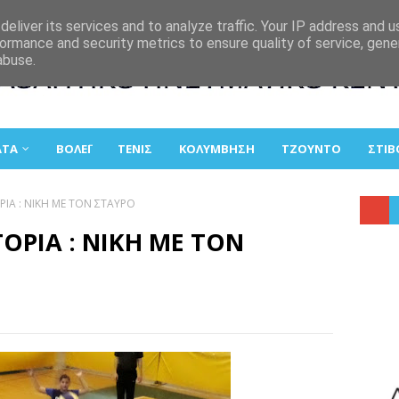
eliver its services and to analyze traffic. Your IP address and 
ormance and security metrics to ensure quality of service, gen
abuse.
ΑΤΑ
ΒΟΛΕΪ
ΤΕΝΙΣ
ΚΟΛΥΜΒΗΣΗ
ΤΖΟΥΝΤΟ
ΣΤΙΒ
ΡΙΑ : ΝΙΚΗ ΜΕ ΤΟΝ ΣΤΑΥΡΟ
ΓΟΡΙΑ : ΝΙΚΗ ΜΕ ΤΟΝ