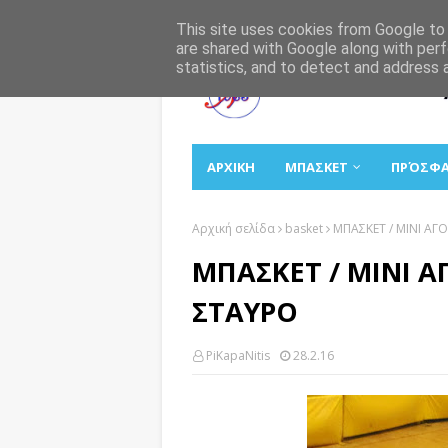
Αρχική
Σχετικά
Επικοινωνία
This site uses cookies from Google to d
are shared with Google along with perf
statistics, and to detect and address 
ΑΡΧΙΚΗ
ΜΠΑΣΚΕΤ
ΠΡΌΣΦ
Αρχική σελίδα
basket
ΜΠΑΣΚΕΤ / ΜΙΝΙ ΑΓΟ
ΜΠΑΣΚΕΤ / ΜΙΝΙ Α
ΣΤΑΥΡΟ
PiKapaNitis
28.2.16