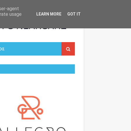
user-agent
erate usage
LEARN MORE
GOT IT
ΟΣ