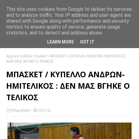
This site uses cookies from Google to deliver its services
and to analyze traffic. Your IP address and user-agent are
shared with Google along with performance and security
metrics to ensure quality of service, generate usage
statistics, and to detect and address abuse.
LEARN MORE
GOT IT
Αρχική σελίδα
basket
ΜΠΑΣΚΕΤ / ΚΥΠΕΛΛΟ ΑΝΔΡΩΝ-ΗΜΙΤΕΛΙΚΟΣ :
ΔΕΝ ΜΑΣ ΒΓΗΚΕ Ο ΤΕΛΙΚΟΣ
ΜΠΑΣΚΕΤ / ΚΥΠΕΛΛΟ ΑΝΔΡΩΝ-
ΗΜΙΤΕΛΙΚΟΣ : ΔΕΝ ΜΑΣ ΒΓΗΚΕ Ο
ΤΕΛΙΚΟΣ
PiKapaNitis
29.3.16