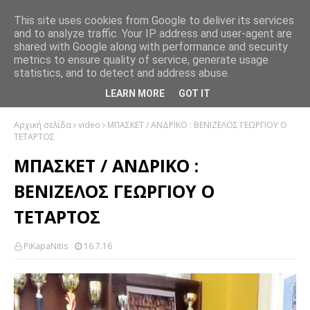
This site uses cookies from Google to deliver its services
and to analyze traffic. Your IP address and user-agent are
shared with Google along with performance and security
metrics to ensure quality of service, generate usage
statistics, and to detect and address abuse.
LEARN MORE
GOT IT
Αρχική σελίδα
video
ΜΠΑΣΚΕΤ / ΑΝΔΡΙΚΟ : ΒΕΝΙΖΕΛΟΣ ΓΕΩΡΓΙΟΥ Ο
ΤΕΤΑΡΤΟΣ
ΜΠΑΣΚΕΤ / ΑΝΔΡΙΚΟ :
ΒΕΝΙΖΕΛΟΣ ΓΕΩΡΓΙΟΥ Ο
ΤΕΤΑΡΤΟΣ
PiKapaNitis
16.7.16