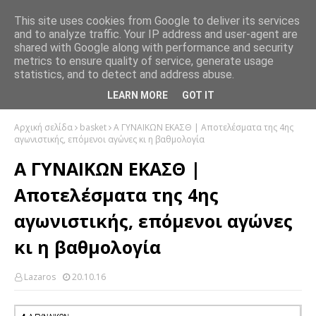
This site uses cookies from Google to deliver its services
and to analyze traffic. Your IP address and user-agent are
shared with Google along with performance and security
metrics to ensure quality of service, generate usage
statistics, and to detect and address abuse.
LEARN MORE
GOT IT
Αρχική σελίδα
basket
A ΓΥΝΑΙΚΩΝ ΕΚΑΣΘ | Αποτελέσματα της 4ης
αγωνιστικής, επόμενοι αγώνες κι η βαθμολογία
A ΓΥΝΑΙΚΩΝ ΕΚΑΣΘ |
Αποτελέσματα της 4ης
αγωνιστικής, επόμενοι αγώνες
κι η βαθμολογία
Lazaros
20.10.16