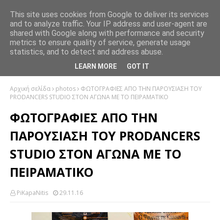
This site uses cookies from Google to deliver its services
and to analyze traffic. Your IP address and user-agent are
shared with Google along with performance and security
metrics to ensure quality of service, generate usage
statistics, and to detect and address abuse.
LEARN MORE
GOT IT
Αρχική σελίδα
photos
ΦΩΤΟΓΡΑΦΙΕΣ ΑΠΟ ΤΗΝ ΠΑΡΟΥΣΙΑΣΗ ΤΟΥ
PRODANCERS STUDIO ΣΤΟΝ ΑΓΩΝΑ ΜΕ ΤΟ ΠΕΙΡΑΜΑΤΙΚΟ
ΦΩΤΟΓΡΑΦΙΕΣ ΑΠΟ ΤΗΝ
ΠΑΡΟΥΣΙΑΣΗ ΤΟΥ PRODANCERS
STUDIO ΣΤΟΝ ΑΓΩΝΑ ΜΕ ΤΟ
ΠΕΙΡΑΜΑΤΙΚΟ
PiKapaNitis
29.11.16