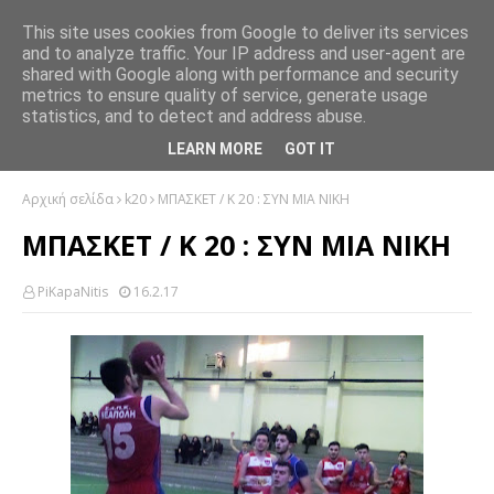
This site uses cookies from Google to deliver its services
and to analyze traffic. Your IP address and user-agent are
shared with Google along with performance and security
metrics to ensure quality of service, generate usage
statistics, and to detect and address abuse.
LEARN MORE
GOT IT
Αρχική σελίδα
k20
ΜΠΑΣΚΕΤ / Κ 20 : ΣΥΝ ΜΙΑ ΝΙΚΗ
ΜΠΑΣΚΕΤ / Κ 20 : ΣΥΝ ΜΙΑ ΝΙΚΗ
PiKapaNitis
16.2.17