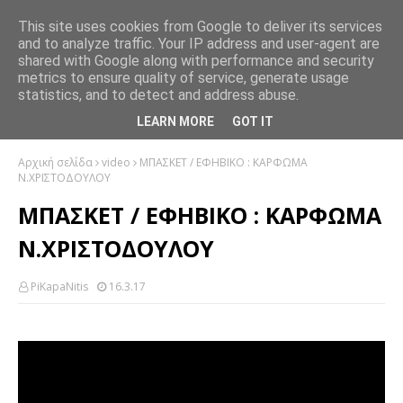
This site uses cookies from Google to deliver its services
and to analyze traffic. Your IP address and user-agent are
shared with Google along with performance and security
metrics to ensure quality of service, generate usage
statistics, and to detect and address abuse.
LEARN MORE
GOT IT
Αρχική σελίδα
video
ΜΠΑΣΚΕΤ / ΕΦΗΒΙΚΟ : ΚΑΡΦΩΜΑ
Ν.ΧΡΙΣΤΟΔΟΥΛΟΥ
ΜΠΑΣΚΕΤ / ΕΦΗΒΙΚΟ : ΚΑΡΦΩΜΑ
Ν.ΧΡΙΣΤΟΔΟΥΛΟΥ
PiKapaNitis
16.3.17