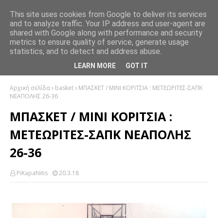
This site uses cookies from Google to deliver its services
and to analyze traffic. Your IP address and user-agent are
shared with Google along with performance and security
metrics to ensure quality of service, generate usage
statistics, and to detect and address abuse.
LEARN MORE
GOT IT
Αρχική σελίδα
basket
ΜΠΑΣΚΕΤ / ΜΙΝΙ ΚΟΡΙΤΣΙΑ : ΜΕΤΕΩΡΙΤΕΣ-ΣΑΠΚ
ΝΕΑΠΟΛΗΣ 26-36
ΜΠΑΣΚΕΤ / ΜΙΝΙ ΚΟΡΙΤΣΙΑ :
ΜΕΤΕΩΡΙΤΕΣ-ΣΑΠΚ ΝΕΑΠΟΛΗΣ
26-36
PiKapaNitis
20.3.18