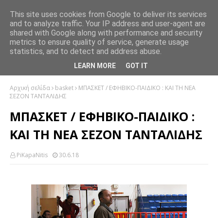
This site uses cookies from Google to deliver its services
and to analyze traffic. Your IP address and user-agent are
shared with Google along with performance and security
metrics to ensure quality of service, generate usage
statistics, and to detect and address abuse.
LEARN MORE
GOT IT
Αρχική σελίδα
basket
ΜΠΑΣΚΕΤ / ΕΦΗΒΙΚΟ-ΠΑΙΔΙΚΟ : ΚΑΙ ΤΗ ΝΕΑ
ΣΕΖΟΝ ΤΑΝΤΑΛΙΔΗΣ
ΜΠΑΣΚΕΤ / ΕΦΗΒΙΚΟ-ΠΑΙΔΙΚΟ :
ΚΑΙ ΤΗ ΝΕΑ ΣΕΖΟΝ ΤΑΝΤΑΛΙΔΗΣ
PiKapaNitis
30.6.18