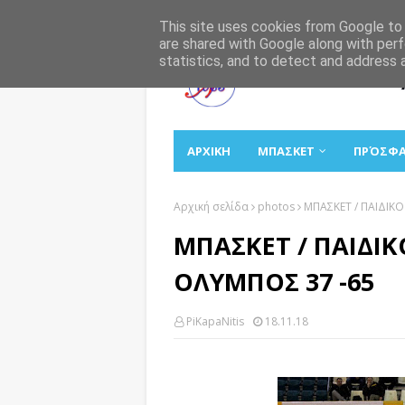
Αρχική
Σχετικά
Επικοινωνία
This site uses cookies from Google to d
are shared with Google along with perf
statistics, and to detect and address 
ΑΡΧΙΚΗ
ΜΠΑΣΚΕΤ
ΠΡΌΣΦ
Αρχική σελίδα
photos
ΜΠΑΣΚΕΤ / ΠΑΙΔΙΚΟ
ΜΠΑΣΚΕΤ / ΠΑΙΔΙΚ
ΟΛΥΜΠΟΣ 37 -65
PiKapaNitis
18.11.18