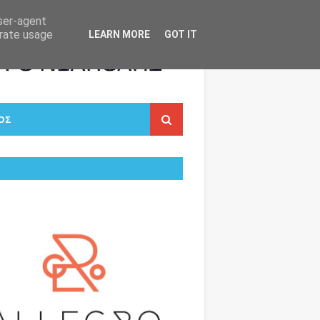
user-agent
erate usage
LEARN MORE
GOT IT
ΟΣ