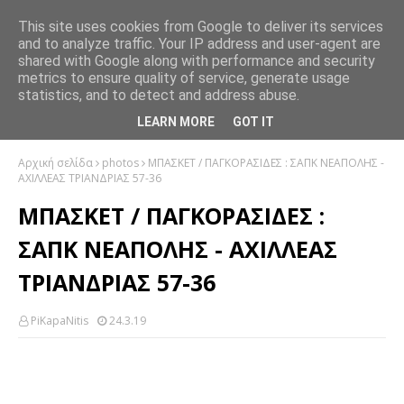
This site uses cookies from Google to deliver its services
and to analyze traffic. Your IP address and user-agent are
shared with Google along with performance and security
metrics to ensure quality of service, generate usage
statistics, and to detect and address abuse.
LEARN MORE
GOT IT
Αρχική σελίδα
photos
ΜΠΑΣΚΕΤ / ΠΑΓΚΟΡΑΣΙΔΕΣ : ΣΑΠΚ ΝΕΑΠΟΛΗΣ -
ΑΧΙΛΛΕΑΣ ΤΡΙΑΝΔΡΙΑΣ 57-36
ΜΠΑΣΚΕΤ / ΠΑΓΚΟΡΑΣΙΔΕΣ :
ΣΑΠΚ ΝΕΑΠΟΛΗΣ - ΑΧΙΛΛΕΑΣ
ΤΡΙΑΝΔΡΙΑΣ 57-36
PiKapaNitis
24.3.19