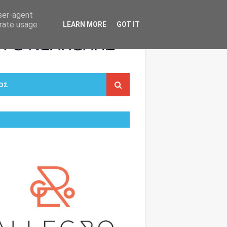
user-agent
erate usage
LEARN MORE
GOT IT
ΟΣ