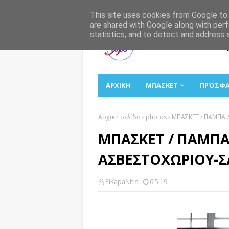
Αρχική
Σχετικά
Επικοινωνία
This site uses cookies from Google to d
are shared with Google along with perf
statistics, and to detect and address 
ΑΡΧΙΚΗ
ΜΠΑΣΚΕΤ
ΠΡΌΣΦ
Αρχική σελίδα
photos
ΜΠΑΣΚΕΤ / ΠΑΜΠΑΙ
ΜΠΑΣΚΕΤ / ΠΑΜΠΑΙΔ
ΑΣΒΕΣΤΟΧΩΡΙΟΥ-
PiKapaNitis
6.5.19