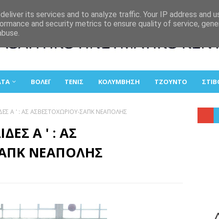
eliver its services and to analyze traffic. Your IP address and 
ormance and security metrics to ensure quality of service, gen
abuse.
ΑΤΑ
ΒΟΛΕΪ
ΤΕΝΙΣ
ΚΟΛΥΜΒΗΣΗ
ΤΖΟΥΝΤΟ
ΣΤΙΒ
ΔΕΣ Α ' : ΑΣ ΑΣΒΕΣΤΟΧΩΡΙΟΥ-ΣΑΠΚ ΝΕΑΠΟΛΗΣ
ΕΣ Α ' : ΑΣ
ΣΑΠΚ ΝΕΑΠΟΛΗΣ