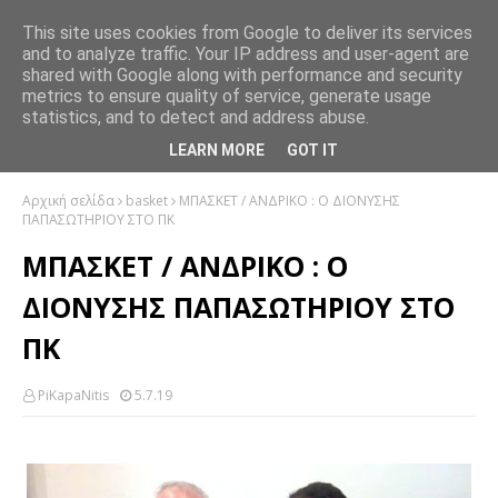
This site uses cookies from Google to deliver its services
and to analyze traffic. Your IP address and user-agent are
shared with Google along with performance and security
metrics to ensure quality of service, generate usage
statistics, and to detect and address abuse.
LEARN MORE
GOT IT
Αρχική σελίδα
basket
ΜΠΑΣΚΕΤ / ΑΝΔΡΙΚΟ : Ο ΔΙΟΝΥΣΗΣ
ΠΑΠΑΣΩΤΗΡΙΟΥ ΣΤΟ ΠΚ
ΜΠΑΣΚΕΤ / ΑΝΔΡΙΚΟ : Ο
ΔΙΟΝΥΣΗΣ ΠΑΠΑΣΩΤΗΡΙΟΥ ΣΤΟ
ΠΚ
PiKapaNitis
5.7.19