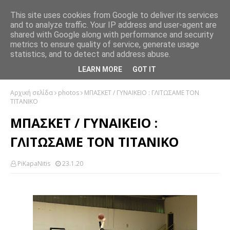
This site uses cookies from Google to deliver its services
and to analyze traffic. Your IP address and user-agent are
shared with Google along with performance and security
metrics to ensure quality of service, generate usage
statistics, and to detect and address abuse.
LEARN MORE
GOT IT
Αρχική σελίδα
photos
ΜΠΑΣΚΕΤ / ΓΥΝΑΙΚΕΙΟ : ΓΛΙΤΩΣΑΜΕ ΤΟΝ
ΤΙΤΑΝΙΚΟ
ΜΠΑΣΚΕΤ / ΓΥΝΑΙΚΕΙΟ :
ΓΛΙΤΩΣΑΜΕ ΤΟΝ ΤΙΤΑΝΙΚΟ
PiKapaNitis
23.1.20