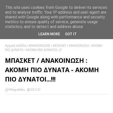
This site uses cookies from Google to deliver its services
and to analyze traffic. Your IP address and user-agent are
shared with Google along with performance and security
metrics to ensure quality of service, generate usage
statistics, and to detect and address abuse.
LEARN MORE
GOT IT
Αρχική σελίδα
ΑΝΑΚΟΙΝΩΣΕΙΣ
ΜΠΑΣΚΕΤ / ΑΝΑΚΟΙΝΩΣΗ : ΑΚΟΜΗ
ΠΙΟ ΔΥΝΑΤΑ - ΑΚΟΜΗ ΠΙΟ ΔΥΝΑΤΟΙ...!!!
ΜΠΑΣΚΕΤ / ΑΝΑΚΟΙΝΩΣΗ :
ΑΚΟΜΗ ΠΙΟ ΔΥΝΑΤΑ - ΑΚΟΜΗ
ΠΙΟ ΔΥΝΑΤΟΙ...!!!
PiKapaNitis
20.7.21