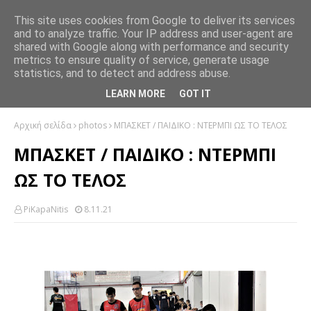
This site uses cookies from Google to deliver its services
and to analyze traffic. Your IP address and user-agent are
shared with Google along with performance and security
metrics to ensure quality of service, generate usage
statistics, and to detect and address abuse.
LEARN MORE
GOT IT
Αρχική σελίδα
photos
ΜΠΑΣΚΕΤ / ΠΑΙΔΙΚΟ : ΝΤΕΡΜΠΙ ΩΣ ΤΟ ΤΕΛΟΣ
ΜΠΑΣΚΕΤ / ΠΑΙΔΙΚΟ : ΝΤΕΡΜΠΙ
ΩΣ ΤΟ ΤΕΛΟΣ
PiKapaNitis
8.11.21