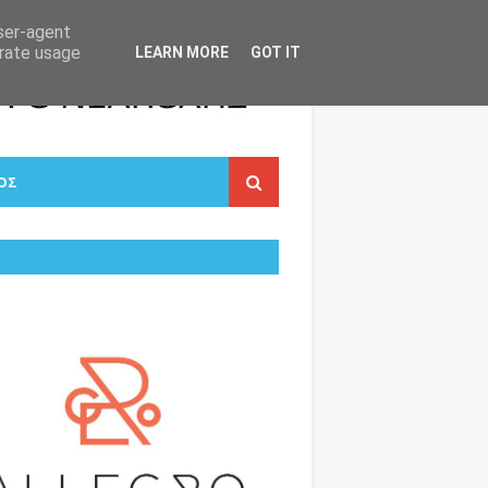
user-agent
erate usage
LEARN MORE
GOT IT
ΟΣ