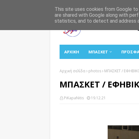
Αρχική
Σχετικά
Επικοινωνία
This site uses cookies from Google to d
are shared with Google along with perf
statistics, and to detect and address 
ΑΡΧΙΚΗ
ΜΠΑΣΚΕΤ
ΠΡΌΣΦ
Αρχική σελίδα
photos
ΜΠΑΣΚΕΤ / ΕΦΗΒΙΚ
ΜΠΑΣΚΕΤ / ΕΦΗΒΙ
PiKapaNitis
19.12.21