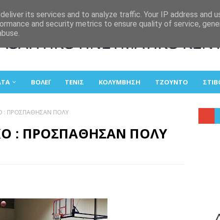
eliver its services and to analyze traffic. Your IP address and 
ormance and security metrics to ensure quality of service, gen
abuse.
ΑΤΑ
ΒΟΛΕΪ
ΤΕΝΙΣ
ΚΟΛΥΜΒΗΣΗ
ΤΖΟΥΝΤΟ
ΣΤΙΒ
Ο : ΠΡΟΣΠΑΘΗΣΑΝ ΠΟΛΥ
ΚΟ : ΠΡΟΣΠΑΘΗΣΑΝ ΠΟΛΥ