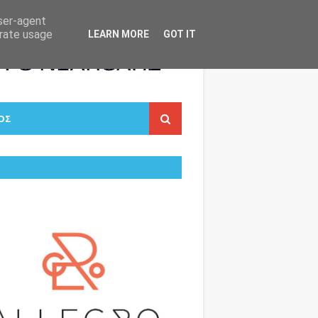
user-agent
erate usage
LEARN MORE
GOT IT
ΟΣ