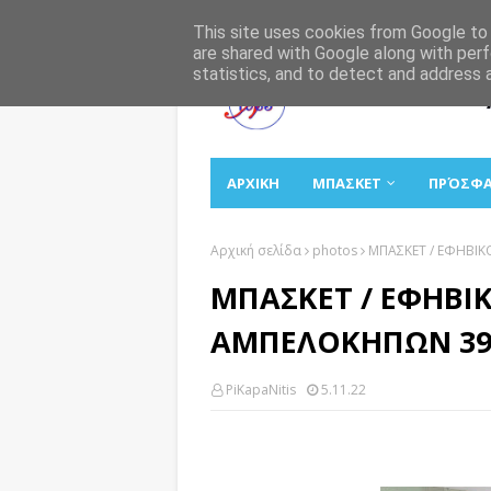
Αρχική
Σχετικά
Επικοινωνία
This site uses cookies from Google to d
are shared with Google along with perf
statistics, and to detect and address 
ΑΡΧΙΚΗ
ΜΠΑΣΚΕΤ
ΠΡΌΣΦ
Αρχική σελίδα
photos
ΜΠΑΣΚΕΤ / ΕΦΗΒΙΚ
ΜΠΑΣΚΕΤ / ΕΦΗΒΙΚ
ΑΜΠΕΛΟΚΗΠΩΝ 39-
PiKapaNitis
5.11.22