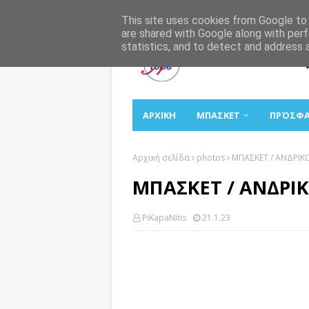
Αρχική
Σχετικά
Επικοινωνία
This site uses cookies from Google to d
are shared with Google along with perf
statistics, and to detect and address 
ΑΡΧΙΚΗ
ΜΠΑΣΚΕΤ
ΠΡΌΣΦ
Αρχική σελίδα
photos
ΜΠΑΣΚΕΤ / ΑΝΔΡΙΚΟ
ΜΠΑΣΚΕΤ / ΑΝΔΡΙΚ
PiKapaNitis
21.1.23