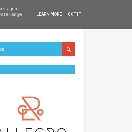
user-agent
erate usage
LEARN MORE
GOT IT
ΟΣ