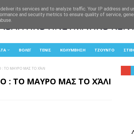
eliver its services and to analyze traffic. Your IP address and 
ormance and security metrics to ensure quality of service, gen
abuse.
ΑΤΑ
ΒΟΛΕΪ
ΤΕΝΙΣ
ΚΟΛΥΜΒΗΣΗ
ΤΖΟΥΝΤΟ
ΣΤΙΒ
 : ΤΟ ΜΑΥΡΟ ΜΑΣ ΤΟ ΧΆΛΙ
Ο : ΤΟ ΜΑΥΡΟ ΜΑΣ ΤΟ ΧΆΛΙ