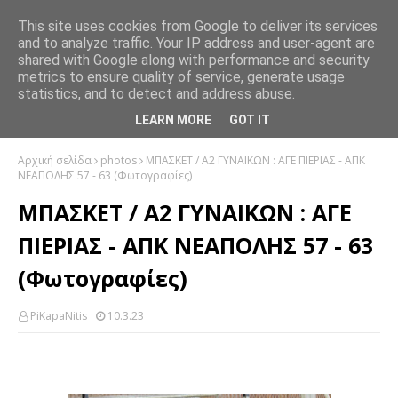
This site uses cookies from Google to deliver its services
and to analyze traffic. Your IP address and user-agent are
shared with Google along with performance and security
metrics to ensure quality of service, generate usage
statistics, and to detect and address abuse.
LEARN MORE
GOT IT
Αρχική σελίδα
photos
ΜΠΑΣΚΕΤ / Α2 ΓΥΝΑΙΚΩΝ : ΑΓΕ ΠΙΕΡΙΑΣ - ΑΠΚ
ΝΕΑΠΟΛΗΣ 57 - 63 (Φωτογραφίες)
ΜΠΑΣΚΕΤ / Α2 ΓΥΝΑΙΚΩΝ : ΑΓΕ
ΠΙΕΡΙΑΣ - ΑΠΚ ΝΕΑΠΟΛΗΣ 57 - 63
(Φωτογραφίες)
PiKapaNitis
10.3.23