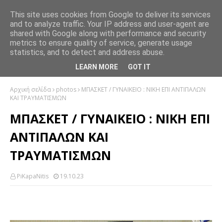
This site uses cookies from Google to deliver its services
and to analyze traffic. Your IP address and user-agent are
shared with Google along with performance and security
metrics to ensure quality of service, generate usage
statistics, and to detect and address abuse.
LEARN MORE
GOT IT
Αρχική σελίδα
photos
ΜΠΑΣΚΕΤ / ΓΥΝΑΙΚΕΙΟ : ΝΙΚΗ ΕΠΙ ΑΝΤΙΠΑΛΩΝ
ΚΑΙ ΤΡΑΥΜΑΤΙΣΜΩΝ
ΜΠΑΣΚΕΤ / ΓΥΝΑΙΚΕΙΟ : ΝΙΚΗ ΕΠΙ
ΑΝΤΙΠΑΛΩΝ ΚΑΙ
ΤΡΑΥΜΑΤΙΣΜΩΝ
PiKapaNitis
19.10.23