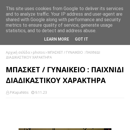
This site uses cookies from Google to deliver its services
and to analyze traffic. Your IP address and user-agent are
shared with Google along with performance and security
metrics to ensure quality of service, generate usage
statistics, and to detect and address abuse.
LEARN MORE
GOT IT
Αρχική σελίδα
photos
ΜΠΑΣΚΕΤ / ΓΥΝΑΙΚΕΙΟ : ΠΑΙΧΝΙΔΙ
ΔΙΑΔΙΚΑΣΤΙΚΟΥ ΧΑΡΑΚΤΗΡΑ
ΜΠΑΣΚΕΤ / ΓΥΝΑΙΚΕΙΟ : ΠΑΙΧΝΙΔΙ
ΔΙΑΔΙΚΑΣΤΙΚΟΥ ΧΑΡΑΚΤΗΡΑ
PiKapaNitis
9.11.23