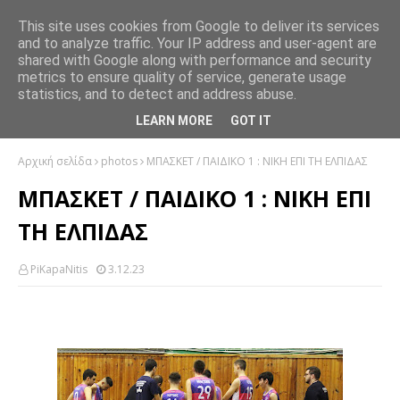
This site uses cookies from Google to deliver its services
and to analyze traffic. Your IP address and user-agent are
shared with Google along with performance and security
metrics to ensure quality of service, generate usage
statistics, and to detect and address abuse.
LEARN MORE
GOT IT
Αρχική σελίδα
photos
ΜΠΑΣΚΕΤ / ΠΑΙΔΙΚΟ 1 : ΝΙΚΗ ΕΠΙ ΤΗ ΕΛΠΙΔΑΣ
ΜΠΑΣΚΕΤ / ΠΑΙΔΙΚΟ 1 : ΝΙΚΗ ΕΠΙ
ΤΗ ΕΛΠΙΔΑΣ
PiKapaNitis
3.12.23