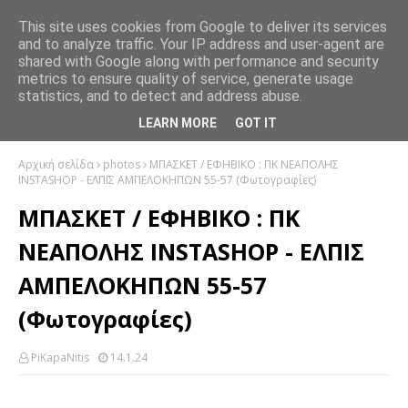
This site uses cookies from Google to deliver its services
and to analyze traffic. Your IP address and user-agent are
shared with Google along with performance and security
metrics to ensure quality of service, generate usage
statistics, and to detect and address abuse.
LEARN MORE
GOT IT
Αρχική σελίδα
photos
ΜΠΑΣΚΕΤ / ΕΦΗΒΙΚΟ : ΠΚ ΝΕΑΠΟΛΗΣ
INSTASHOP - EΛΠΙΣ ΑΜΠΕΛΟΚΗΠΩΝ 55-57 (Φωτογραφίες)
ΜΠΑΣΚΕΤ / ΕΦΗΒΙΚΟ : ΠΚ
ΝΕΑΠΟΛΗΣ INSTASHOP - EΛΠΙΣ
ΑΜΠΕΛΟΚΗΠΩΝ 55-57
(Φωτογραφίες)
PiKapaNitis
14.1.24