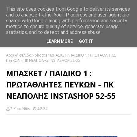
This site uses cookies from Google to deliver its services
and to analyze traffic. Your IP address and user-agent are
shared with Google along with performance and security
metrics to ensure quality of service, generate usage
statistics, and to detect and address abuse.
LEARN MORE
GOT IT
Αρχική σελίδα
photos
ΜΠΑΣΚΕΤ / ΠΑΙΔΙΚΟ 1 : ΠΡΩΤΑΘΛΗΤΕΣ
ΠΕΥΚΩΝ - ΠΚ ΝΕΑΠΟΛΗΣ INSTASHOP 52-55
ΜΠΑΣΚΕΤ / ΠΑΙΔΙΚΟ 1 :
ΠΡΩΤΑΘΛΗΤΕΣ ΠΕΥΚΩΝ - ΠΚ
ΝΕΑΠΟΛΗΣ INSTASHOP 52-55
PiKapaNitis
4.2.24