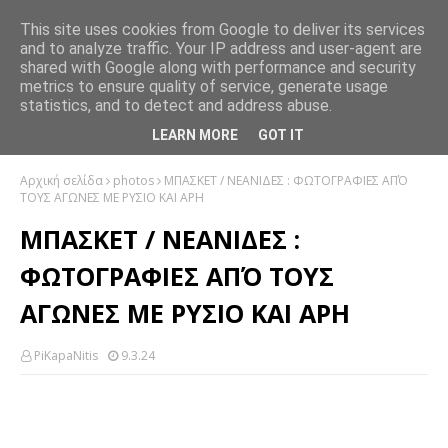
This site uses cookies from Google to deliver its services
and to analyze traffic. Your IP address and user-agent are
shared with Google along with performance and security
metrics to ensure quality of service, generate usage
statistics, and to detect and address abuse.
LEARN MORE
GOT IT
Αρχική σελίδα
photos
ΜΠΑΣΚΕΤ / ΝΕΑΝΙΔΕΣ : ΦΩΤΟΓΡΑΦΙΕΣ ΑΠΌ
ΤΟΥΣ ΑΓΩΝΕΣ ΜΕ ΡΥΣΙΟ ΚΑΙ ΑΡΗ
ΜΠΑΣΚΕΤ / ΝΕΑΝΙΔΕΣ :
ΦΩΤΟΓΡΑΦΙΕΣ ΑΠΌ ΤΟΥΣ
ΑΓΩΝΕΣ ΜΕ ΡΥΣΙΟ ΚΑΙ ΑΡΗ
PiKapaNitis
9.3.24