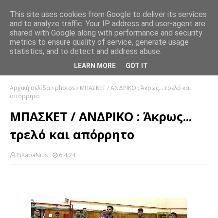
This site uses cookies from Google to deliver its services
and to analyze traffic. Your IP address and user-agent are
shared with Google along with performance and security
metrics to ensure quality of service, generate usage
statistics, and to detect and address abuse.
LEARN MORE
GOT IT
Αρχική σελίδα
photos
ΜΠΑΣΚΕΤ / ΑΝΔΡΙΚΟ : Άκρως... τρελό και
απόρρητο
ΜΠΑΣΚΕΤ / ΑΝΔΡΙΚΟ : Άκρως...
τρελό και απόρρητο
PiKapaNitis
6.4.24