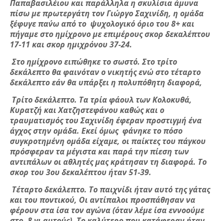
Παπαβασιλέιου και παράλληλα η σκυλίσια άμυνα
πίσω με πρωτεργάτη τον Γιώργο Σαχινίδη, η ομάδα
ξέφυγε πα΄νω από το ψυχολογικό όριο του 8+ και
πήγαμε στο ημίχρονο με επιμέρους σκορ δεκαλέπτου
17-11 και σκορ ημιχρόνου 37-24.
Στο ημίχρονο ειπώθηκε το σωστό. Στο τρίτο
δεκάλεπτο θα φαινόταν ο νικητής ενώ στο τέταρτο
δεκάλεπτο εάν θα υπάρξει η πολυπόθητη διαφορά,
Τρίτο δεκάλεπτο. Τα τρία φάουλ των Κολοκυθά,
Κυρατζή και Χατζηστεφάνου καθώς και ο
τραυματισμός του Σαχινίδη έφεραν προστιγμή ένα
άγχος στην ομάδα. Εκεί όμως φάνηκε το πόσο
συγκροτημένη ομάδα είχαμε, οι παίκτες του πάγκου
πρόσφεραν τα μέγιστα και παρά την πίεση των
αντιπάλων οι αθλητές μας κράτησαν τη διαφορά. Το
σκορ του 3ου δεκαλέπτου ήταν 51-39.
Τέταρτο δεκάλεπτο. Το παιχνίδι ήταν αυτό της γάτας
και του ποντικού, Οι αντίπαλοι προσπάθησαν να
φέρουν στα ίσα τον αγώνα (όταν λέμε ίσα εννοούμε
στο -8 γι αυτούς). Το καλύτερο που κατάφεραν ήταν