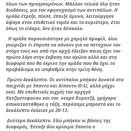
όλων των προηγουμένων. Μάλλον τελικά όλα ήταν
διαδόσεις, για τον εφησυχασμό των αντιπάλων. Η
ομάδα έτρεξε, πίεσε, έπαιξε άμυνα, λειτούργησε
άψογα στον επιθετικό τομέα και το κυριότερο, έτσι
όπως το είδαμε, δεν ήταν δύσκολο.
Η ομάδα παρουσιάστηκε με χαμηλό προφίλ, όλοι
γνώριζαν τι έπρεπε να κάνουν για να πετύχουν τον
στόχο τους και από την αρχή έδειξαν ποιος έχει τον
πρώτο λόγο στην έκβαση του αγώνα αλλά και στη
διαφορά που θα έκρινε την ομάδα που θα έχει το
προβάδισμα σε ισοβαθμία στην τρίτη θέση.
Πρώτο δεκάλεπτο. Οι αντίπαλοι μπήκαν δυνατά στο
παιχνίδι με 3ποντο και δίποντο (0-5), αλλά μέχρι
εκεί. Με επιθετικές αιχμές τον αρχηγό
Χατζηστεφανου και τον νεαρό Κυρατζή, γρήγορα
αποκαταστάθηκε η τάξη, περάσαμε μπροστά και το
δεκάλεπτο έκλεισε με 20-13.
Δεύτερο δεκάλεπτο. Εδώ μπήκαν οι βάσεις της
διαφοράς. Έσταξε δύο κρίσιμα 3ποντα ο