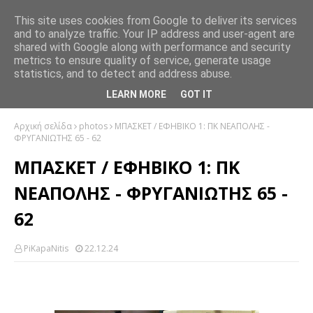
This site uses cookies from Google to deliver its services
and to analyze traffic. Your IP address and user-agent are
shared with Google along with performance and security
metrics to ensure quality of service, generate usage
statistics, and to detect and address abuse.
LEARN MORE
GOT IT
Αρχική σελίδα
photos
ΜΠΑΣΚΕΤ / ΕΦΗΒΙΚΟ 1: ΠΚ ΝΕΑΠΟΛΗΣ -
ΦΡΥΓΑΝΙΩΤΗΣ 65 - 62
ΜΠΑΣΚΕΤ / ΕΦΗΒΙΚΟ 1: ΠΚ
ΝΕΑΠΟΛΗΣ - ΦΡΥΓΑΝΙΩΤΗΣ 65 -
62
PiKapaNitis
22.12.24