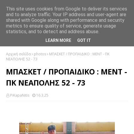
This site uses cookies from Google to deliver its services
and to analyze traffic. Your IP address and user-agent are
shared with Google along with performance and security
metrics to ensure quality of service, generate usage
statistics, and to detect and address abuse.
LEARN MORE
GOT IT
Αρχική σελίδα
photos
ΜΠΑΣΚΕΤ / ΠΡΟΠΑΙΔΙΚΟ : ΜΕΝΤ - ΠΚ
ΝΕΑΠΟΛΗΣ 52 - 73
ΜΠΑΣΚΕΤ / ΠΡΟΠΑΙΔΙΚΟ : ΜΕΝΤ -
ΠΚ ΝΕΑΠΟΛΗΣ 52 - 73
PiKapaNitis
16.3.25