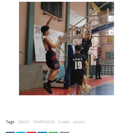
Tags:
ΕΚΑΣΘ
ΠΑΜΠΑΙΔΩΝ
basket
photos