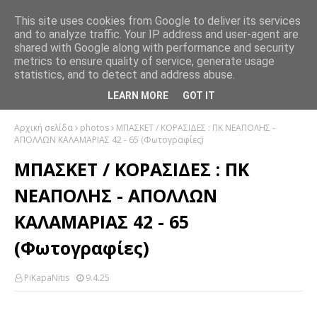
This site uses cookies from Google to deliver its services
and to analyze traffic. Your IP address and user-agent are
shared with Google along with performance and security
metrics to ensure quality of service, generate usage
statistics, and to detect and address abuse.
LEARN MORE
GOT IT
Αρχική σελίδα
photos
ΜΠΑΣΚΕΤ / ΚΟΡΑΣΙΔΕΣ : ΠΚ ΝΕΑΠΟΛΗΣ -
ΑΠΟΛΛΩΝ ΚΑΛΑΜΑΡΙΑΣ 42 - 65 (Φωτογραφίες)
ΜΠΑΣΚΕΤ / ΚΟΡΑΣΙΔΕΣ : ΠΚ
ΝΕΑΠΟΛΗΣ - ΑΠΟΛΛΩΝ
ΚΑΛΑΜΑΡΙΑΣ 42 - 65
(Φωτογραφίες)
PiKapaNitis
9.4.25