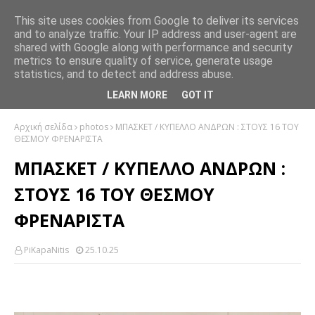
This site uses cookies from Google to deliver its services
and to analyze traffic. Your IP address and user-agent are
shared with Google along with performance and security
metrics to ensure quality of service, generate usage
statistics, and to detect and address abuse.
LEARN MORE
GOT IT
Αρχική σελίδα
photos
ΜΠΑΣΚΕΤ / ΚΥΠΕΛΛΟ ΑΝΔΡΩΝ : ΣΤΟΥΣ 16 ΤΟΥ
ΘΕΣΜΟΥ ΦΡΕΝΑΡΙΣΤΑ
ΜΠΑΣΚΕΤ / ΚΥΠΕΛΛΟ ΑΝΔΡΩΝ :
ΣΤΟΥΣ 16 ΤΟΥ ΘΕΣΜΟΥ
ΦΡΕΝΑΡΙΣΤΑ
PiKapaNitis
25.10.25